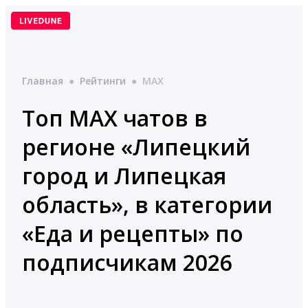
Перейти
к
содержимому
Главная
●
Рейтинги
●
MAX
Топ MAX чатов в
регионе «Липецкий
город и Липецкая
область», в категории
«Еда и рецепты» по
подписчикам 2026