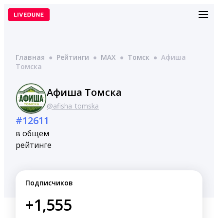
Перейти
к
содержимому
Главная
●
Рейтинги
●
MAX
●
Томск
●
Афиша
Томска
Афиша Томска
@afisha_tomska
#12611
в общем
рейтинге
Подписчиков
+1,555