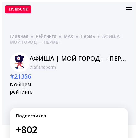
Перейти
к
содержимому
Главная
●
Рейтинги
●
MAX
●
Пермь
●
АФИША |
МОЙ ГОРОД — ПЕРМЬ!
АФИША | МОЙ ГОРОД — ПЕРМЬ!
@afishaperm
#21356
в общем
рейтинге
Подписчиков
+802