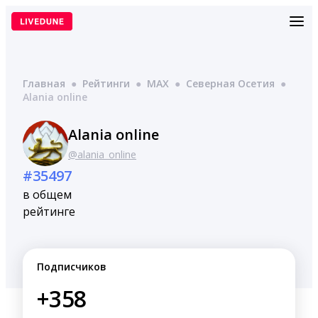
Перейти
к
содержимому
Главная
●
Рейтинги
●
MAX
●
Северная Осетия
●
Alania online
Alania online
@alania_online
#35497
в общем
рейтинге
Подписчиков
+358