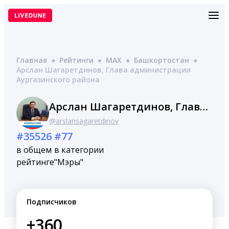
Перейти
к
содержимому
Главная
●
Рейтинги
●
MAX
●
Башкортостан
●
Арслан Шагаретдинов, Глава администрации
Аургазинского района
Арслан Шагаретдинов, Глава администрации Аургазинского района
@arslansagaretdinov
#35526
#77
в общем
в категории
рейтинге
"Мэры"
Подписчиков
+360