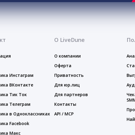
кт
О LiveDune
По
тация
О компании
Ана
Оферта
Ста
ика Инстаграм
Приватность
Выг
ика ВКонтакте
Для юр.лиц
Ауд
ика Тик Ток
Для партнеров
Чек
SM
ика Телеграм
Контакты
Про
ика в Одноклассниках
API / MCP
Най
ика Facebook
ика Макс