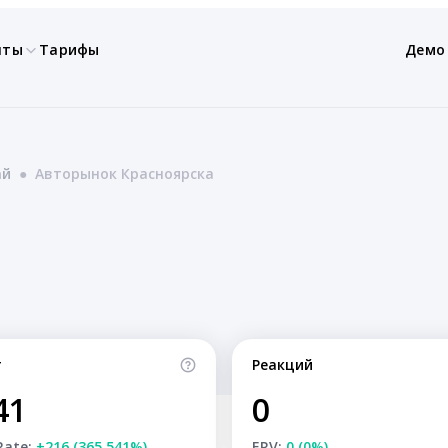
нты
Тарифы
Демо
ай
●
Авторынок Красноярска
т
Реакций
41
0
Rate:
+216 (365.541%)
ERV:
0 (0%)