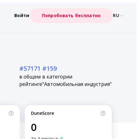
Войти
Попробовать бесплатно
RU
#57171
#159
в общем
в категории
рейтинге
"Автомобильная индустрия"
DuneScore
0
За 3 месяца:
0