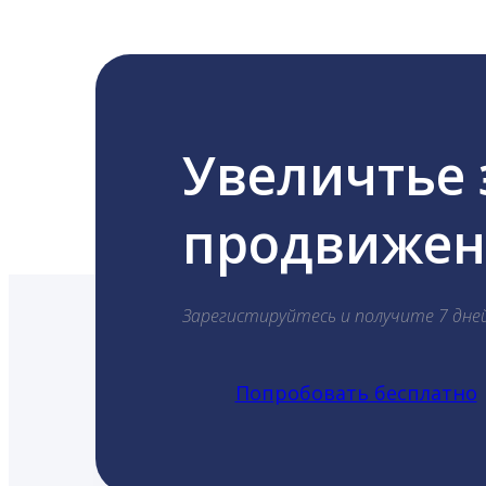
Увеличтье
продвижени
Зарегистируйтесь и получите 7 дне
Попробовать бесплатно