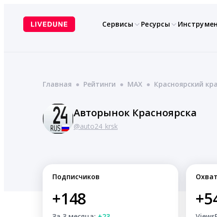
Перейти
к
Сервисы
Ресурсы
Инструме
содержимому
Главная
●
Рейтинги
●
MAX
●
Красноярский кр
Авторынок Красноярска
@auto24_krsk
Подписчиков
Охва
+148
+5
За 3 месяца:
+23
Views