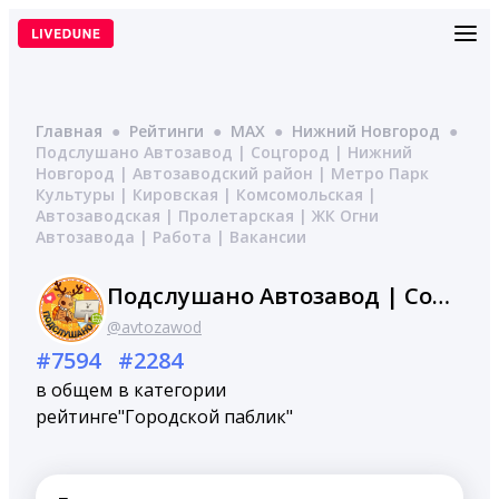
Перейти
к
содержимому
Главная
●
Рейтинги
●
MAX
●
Нижний Новгород
●
Подслушано Автозавод | Соцгород | Нижний
Новгород | Автозаводский район | Метро Парк
Культуры | Кировская | Комсомольская |
Автозаводская | Пролетарская | ЖК Огни
Автозавода | Работа | Вакансии
Подслушано Автозавод | Соцгород | Нижний Новгород | Автозаводский район | Метро Парк Культуры | Кировская | Комсомольская | Автозаводская | Пролетарская | ЖК Огни Автозавода | Работа | Вакансии
@avtozawod
#7594
#2284
в общем
в категории
рейтинге
"Городской паблик"