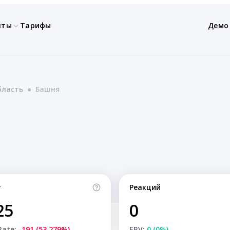
нты
Тарифы
Демо
бласть
●
Башня
т
Реакций
25
0
Rate:
-191 (53.279%)
ERV:
0 (0%)