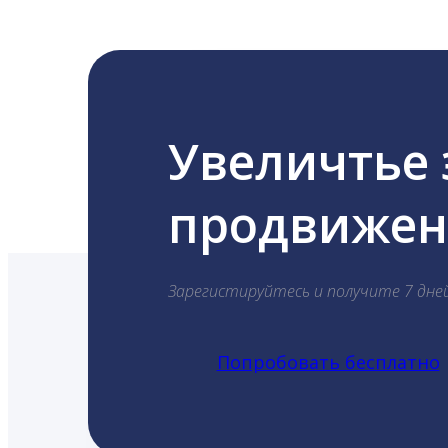
Увеличтье
продвижени
Зарегистируйтесь и получите 7 дне
Попробовать бесплатно