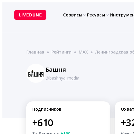
Перейти
к
Сервисы
Ресурсы
Инструме
содержимому
Главная
●
Рейтинги
●
MAX
●
Ленинградская о
Башня
@bashnya_media
Подписчиков
Охва
+610
+3
За 3 месяца:
+150
Views