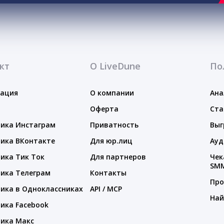
кт
О LiveDune
По
тация
О компании
Ана
Оферта
Ста
ика Инстаграм
Приватность
Выг
ика ВКонтакте
Для юр.лиц
Ауд
ика Тик Ток
Для партнеров
Чек
SM
ика Телеграм
Контакты
Про
ика в Одноклассниках
API / MCP
Най
ика Facebook
ика Макс