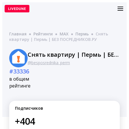
Перейти
к
содержимому
Главная
●
Рейтинги
●
MAX
●
Пермь
●
Снять
квартиру | Пермь | БЕЗ ПОСРЕДНИКОВ.РУ
Снять квартиру | Пермь | БЕЗ ПОСРЕДНИКОВ.РУ
@besposrednika_perm
#33336
в общем
рейтинге
Подписчиков
+404