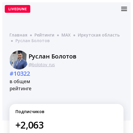
Перейти
к
содержимому
Главная
●
Рейтинги
●
MAX
●
Иркутская область
●
Руслан Болотов
Руслан Болотов
@bolotov_rus
#10322
в общем
рейтинге
Подписчиков
+2,063