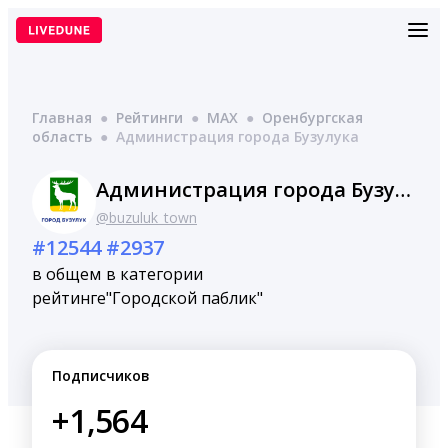
Перейти
к
содержимому
Главная
●
Рейтинги
●
MAX
●
Оренбургская
область
●
Администрация города Бузулука
Администрация города Бузулука
@buzuluk_town
#12544
#2937
в общем
в категории
рейтинге
"Городской паблик"
Подписчиков
+1,564