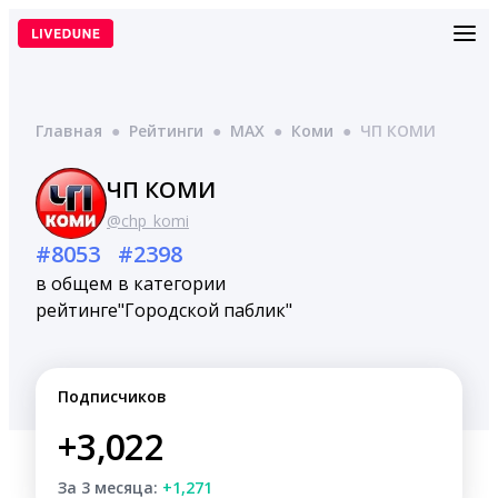
Перейти
к
содержимому
Главная
●
Рейтинги
●
MAX
●
Коми
●
ЧП КОМИ
ЧП КОМИ
@chp_komi
#8053
#2398
в общем
в категории
рейтинге
"Городской паблик"
Подписчиков
+3,022
За 3 месяца:
+1,271