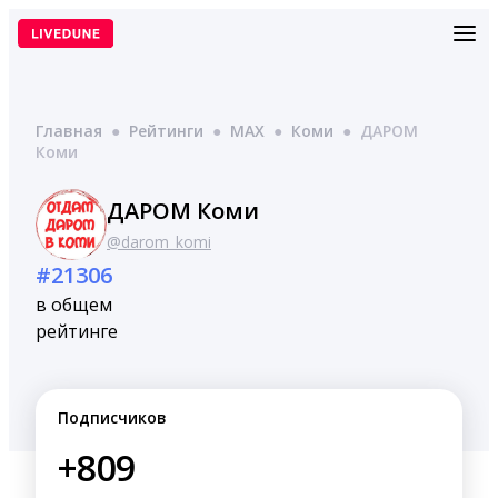
Перейти
к
содержимому
Главная
●
Рейтинги
●
MAX
●
Коми
●
ДАРОМ
Коми
ДАРОМ Коми
@darom_komi
#21306
в общем
рейтинге
Подписчиков
+809