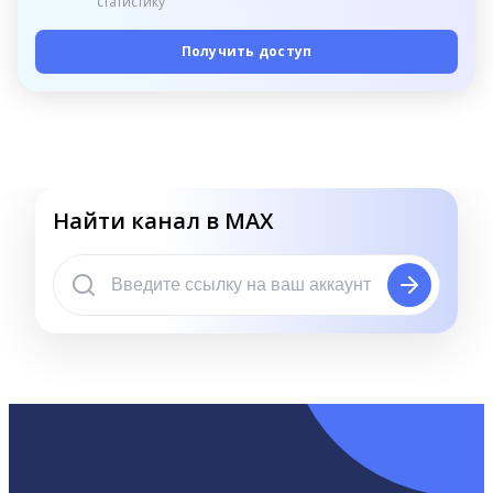
статистику
Получить доступ
Найти канал в MAX