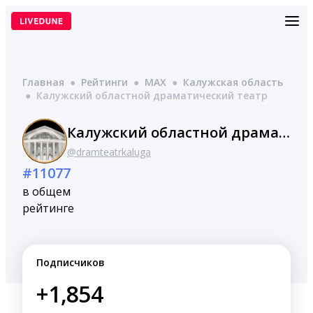
Перейти
к
содержимому
Главная
●
Рейтинги
●
MAX
●
Калужская область
●
Калужский областной драматический театр
Калужский областной драматический театр
@dramteatrkaluga
#11077
в общем
рейтинге
Подписчиков
+1,854