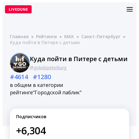
Перейти
к
содержимому
Главная
●
Рейтинги
●
MAX
●
Санкт-Петербург
●
Куда пойти в Питере с детьми
Куда пойти в Питере с детьми
@gokidspeterburg
#4614
#1280
в общем
в категории
рейтинге
"Городской паблик"
Подписчиков
+6,304