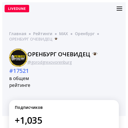
Перейти
к
содержимому
Главная
●
Рейтинги
●
MAX
●
Оренбург
●
ОРЕНБУРГ ОЧЕВИДЕЦ
ОРЕНБУРГ ОЧЕВИДЕЦ
@gorodgrexovorenburg
#17521
в общем
рейтинге
Подписчиков
+1,035