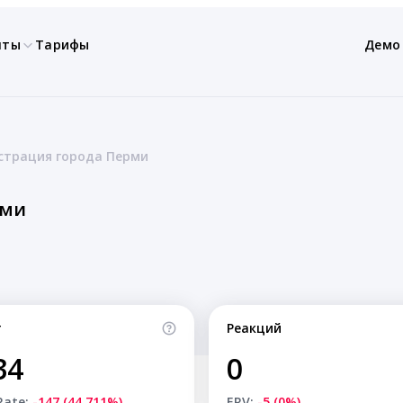
нты
Тарифы
Демо
страция города Перми
рми
т
Реакций
34
0
Rate:
-147 (44.711%)
ERV:
-5 (0%)