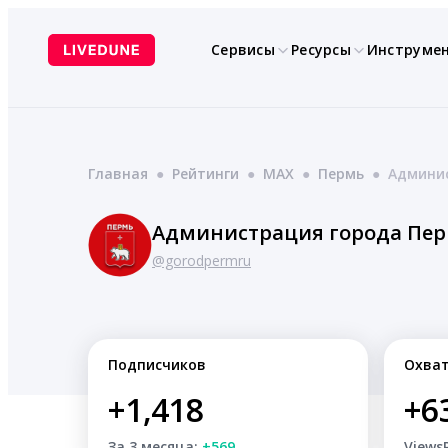
Перейти
к
Сервисы
Ресурсы
Инструме
содержимому
Главная
●
Рейтинги
●
MAX
●
Пермь
●
Админи
Администрация города Пе
@gorodpermru
Подписчиков
Охва
+1,418
+6
За 3 месяца:
+569
Views