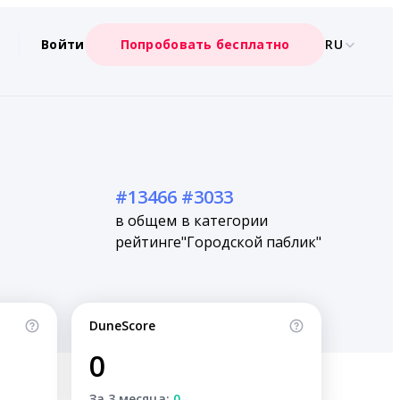
Войти
Попробовать бесплатно
RU
#13466
#3033
в общем
в категории
рейтинге
"Городской паблик"
DuneScore
0
За 3 месяца:
0