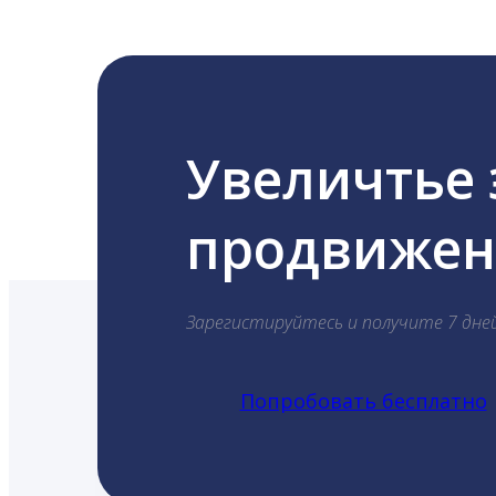
Увеличтье
продвижени
Зарегистируйтесь и получите 7 дне
Попробовать бесплатно