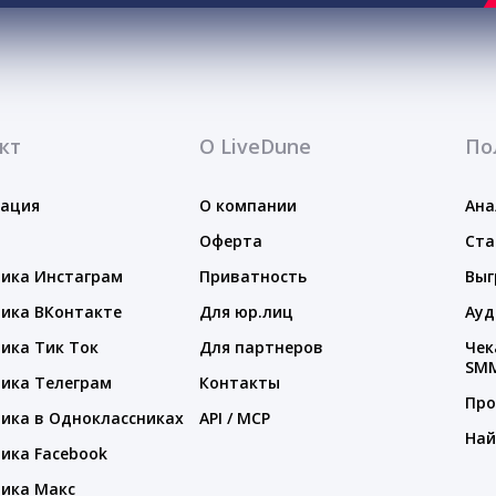
кт
О LiveDune
По
тация
О компании
Ана
Оферта
Ста
ика Инстаграм
Приватность
Выг
ика ВКонтакте
Для юр.лиц
Ауд
ика Тик Ток
Для партнеров
Чек
SM
ика Телеграм
Контакты
Про
ика в Одноклассниках
API / MCP
Най
ика Facebook
ика Макс