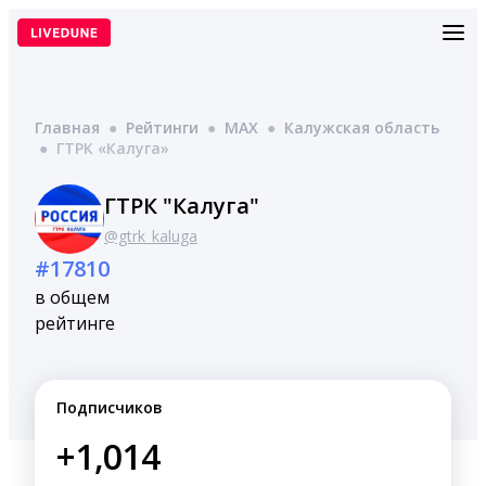
Перейти
к
содержимому
Главная
●
Рейтинги
●
MAX
●
Калужская область
●
ГТРК «Калуга»
ГТРК "Калуга"
@gtrk_kaluga
#17810
в общем
рейтинге
Подписчиков
+1,014