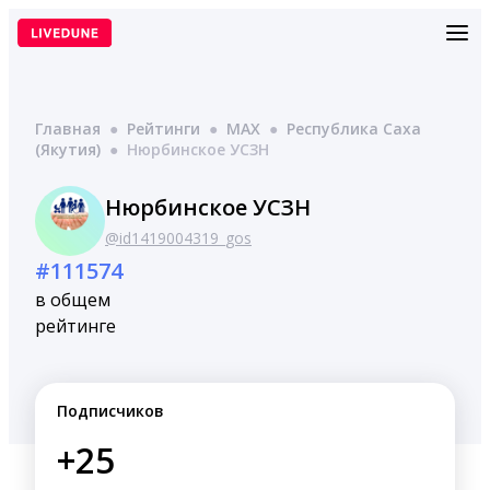
Перейти
к
содержимому
Главная
●
Рейтинги
●
MAX
●
Республика Саха
(Якутия)
●
Нюрбинское УСЗН
Нюрбинское УСЗН
@id1419004319_gos
#111574
в общем
рейтинге
Подписчиков
+25