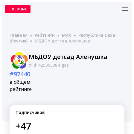
Перейти
к
содержимому
Главная
●
Рейтинги
●
MAX
●
Республика Саха
(Якутия)
●
МБДОУ детсад Аленушка
МБДОУ детсад Аленушка
@id1425003384_gos
#97440
в общем
рейтинге
Подписчиков
+47