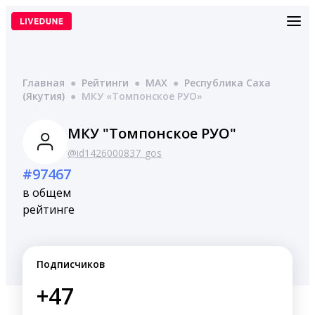
Перейти
к
содержимому
Главная
●
Рейтинги
●
MAX
●
Республика Саха
(Якутия)
●
МКУ «Томпонское РУО»
МКУ "Томпонское РУО"
@id1426000837_gos
#97467
в общем
рейтинге
Подписчиков
+47