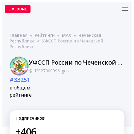
Перейти
к
содержимому
Главная
●
Рейтинги
●
MAX
●
Чеченская
Республика
●
УФССП России по Чеченской
Республике
УФССП России по Чеченской Республике
@id2027000996_gos
#33251
в общем
рейтинге
Подписчиков
+406