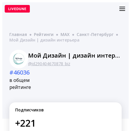
Перейти
к
содержимому
Главная
●
Рейтинги
●
MAX
●
Санкт-Петербург
●
Мой Дизайн | дизайн интерьера
Мой Дизайн | дизайн интерьера
@id290404670878_biz
#46036
в общем
рейтинге
Подписчиков
+221