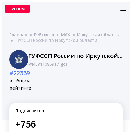
Перейти
к
содержимому
Главная
●
Рейтинги
●
MAX
●
Иркутская область
●
ГУФССП России по Иркутской области
ГУФССП России по Иркутской области
@id3811085917_gos
#22369
в общем
рейтинге
Подписчиков
+756