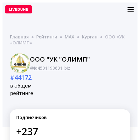
Перейти
к
содержимому
Главная
●
Рейтинги
●
MAX
●
Курган
●
ООО «УК
«ОЛИМП»
ООО "УК "ОЛИМП"
@id4501190631_biz
#44172
в общем
рейтинге
Подписчиков
+237