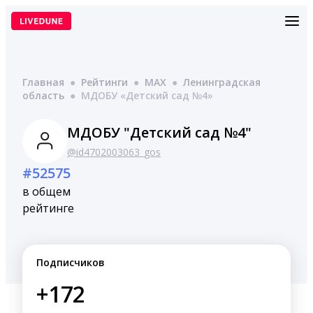
Перейти
к
содержимому
Главная
●
Рейтинги
●
MAX
●
Ленинградская
область
●
МДОБУ «Детский сад №4»
МДОБУ "Детский сад №4"
@id4702003063_gos
#52575
в общем
рейтинге
Подписчиков
+172