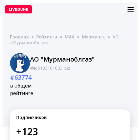
Перейти
к
содержимому
Главная
●
Рейтинги
●
MAX
●
Мурманск
●
АО
«Мурманоблгаз»
АО "Мурманоблгаз"
@id5193101033_biz
#63774
в общем
рейтинге
Подписчиков
+123