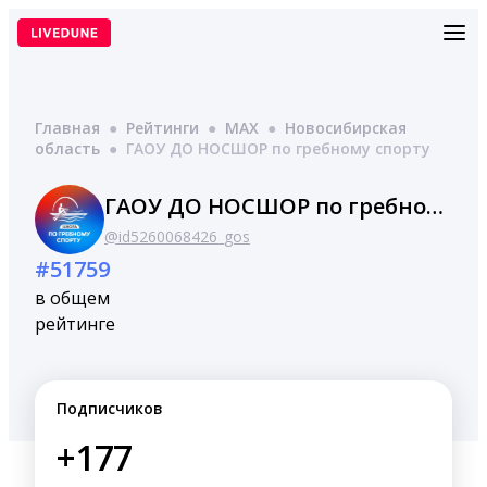
Перейти
к
содержимому
Главная
●
Рейтинги
●
MAX
●
Новосибирская
область
●
ГАОУ ДО НОСШОР по гребному спорту
ГАОУ ДО НОСШОР по гребному спорту
@id5260068426_gos
#51759
в общем
рейтинге
Подписчиков
+177