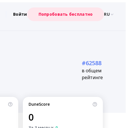
Войти
Попробовать бесплатно
RU
#62588
в общем
рейтинге
DuneScore
0
За 3 месяца:
0