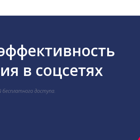
 эффективность
я в соцсетях
й бесплатного доступа.