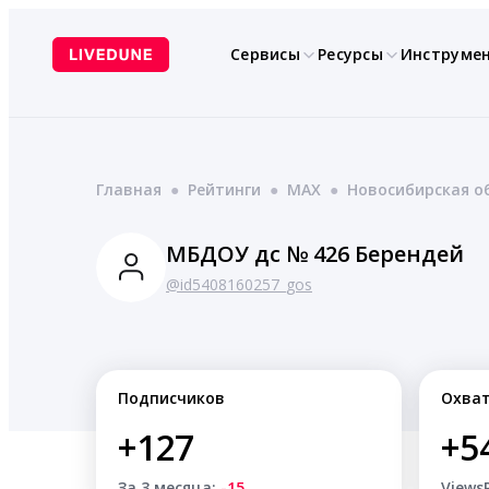
Перейти
к
Сервисы
Ресурсы
Инструме
содержимому
Главная
●
Рейтинги
●
MAX
●
Новосибирская о
МБДОУ дс № 426 Берендей
@id5408160257_gos
Подписчиков
Охва
+127
+5
За 3 месяца:
-15
Views