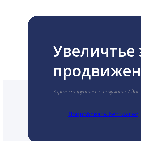
Увеличтье
продвижени
Зарегистируйтесь и получите 7 дне
Попробовать бесплатно