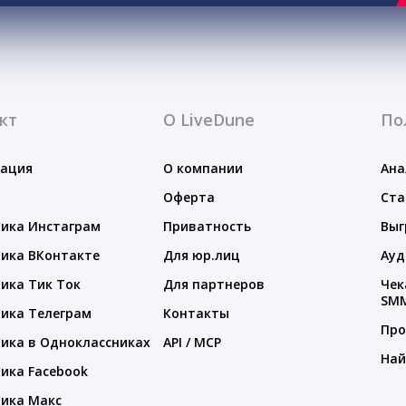
кт
О LiveDune
По
тация
О компании
Ана
Оферта
Ста
ика Инстаграм
Приватность
Выг
ика ВКонтакте
Для юр.лиц
Ауд
ика Тик Ток
Для партнеров
Чек
SM
ика Телеграм
Контакты
Про
ика в Одноклассниках
API / MCP
Най
ика Facebook
ика Макс