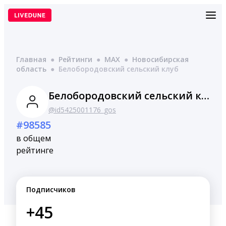
Перейти
к
содержимому
Главная
●
Рейтинги
●
MAX
●
Новосибирская
область
●
Белобородовский сельский клуб
Белобородовский сельский клуб
@id5425001176_gos
#98585
в общем
рейтинге
Подписчиков
+45