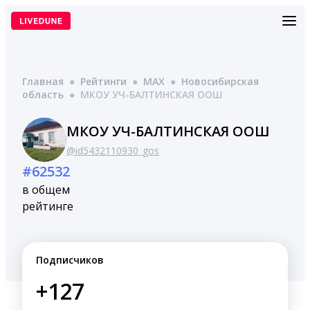
Перейти
к
содержимому
Главная
●
Рейтинги
●
MAX
●
Новосибирская
область
●
МКОУ УЧ-БАЛТИНСКАЯ ООШ
МКОУ УЧ-БАЛТИНСКАЯ ООШ
@id5432110930_gos
#62532
в общем
рейтинге
Подписчиков
+127