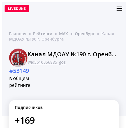
Перейти
к
содержимому
Главная
●
Рейтинги
●
MAX
●
Оренбург
●
Канал
МДОАУ №190 г. Оренбурга
Канал МДОАУ №190 г. Оренбурга
@id5610056885_gos
#53149
в общем
рейтинге
Подписчиков
+169