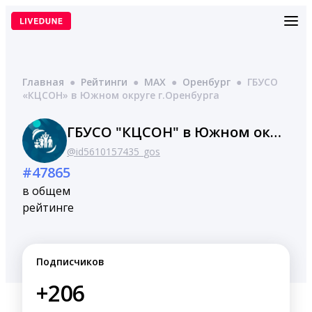
Перейти
к
содержимому
Главная
●
Рейтинги
●
MAX
●
Оренбург
●
ГБУСО
«КЦСОН» в Южном округе г.Оренбурга
ГБУСО "КЦСОН" в Южном округе г.Оренбурга
@id5610157435_gos
#47865
в общем
рейтинге
Подписчиков
+206