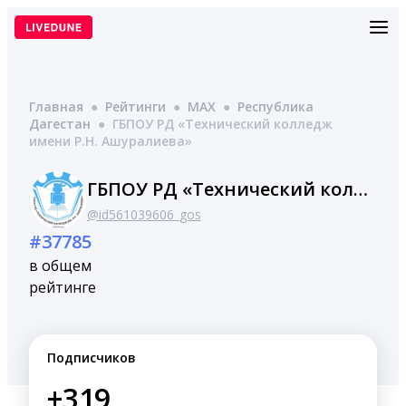
Перейти
к
содержимому
Главная
●
Рейтинги
●
MAX
●
Республика
Дагестан
●
ГБПОУ РД «Технический колледж
имени Р.Н. Ашуралиева»
ГБПОУ РД «Технический колледж имени Р.Н. Ашуралиева»
@id561039606_gos
#37785
в общем
рейтинге
Подписчиков
+319