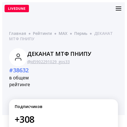
Перейти
к
содержимому
Главная
●
Рейтинги
●
MAX
●
Пермь
●
ДЕКАНАТ
МТФ ПНИПУ
ДЕКАНАТ МТФ ПНИПУ
@id5902291029_gos33
#38632
в общем
рейтинге
Подписчиков
+308