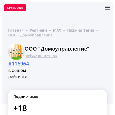
Перейти
к
содержимому
Главная
●
Рейтинги
●
MAX
●
Нижний Тагил
●
ООО «Домоуправление»
ООО "Домоуправление"
@id6623017050_biz
#116964
в общем
рейтинге
Подписчиков
+18