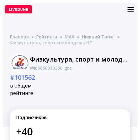
Перейти
к
содержимому
Главная
●
Рейтинги
●
MAX
●
Нижний Тагил
●
Физкультура, спорт и молодежь НТ
Физкультура, спорт и молодежь НТ
@id6668010368_gos
#101562
в общем
рейтинге
Подписчиков
+40