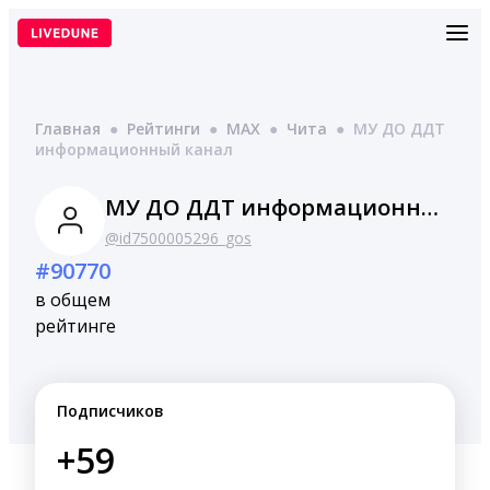
Перейти
к
содержимому
Главная
●
Рейтинги
●
MAX
●
Чита
●
МУ ДО ДДТ
информационный канал
МУ ДО ДДТ информационный канал
@id7500005296_gos
#90770
в общем
рейтинге
Подписчиков
+59