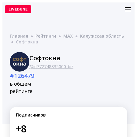
Перейти
к
содержимому
Главная
●
Рейтинги
●
MAX
●
Калужская область
●
Софтокна
Софтокна
@id772748835000_biz
#126479
в общем
рейтинге
Подписчиков
+8