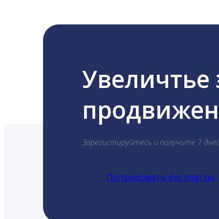
Увеличтье
продвижени
Зарегистируйтесь и получите 7 дне
Попробовать бесплатно