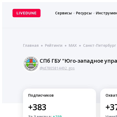
Перейти
к
Сервисы
Ресурсы
Инструме
содержимому
Главная
●
Рейтинги
●
MAX
●
Санкт-Петербург
СПб ГБУ "Юго-западное упр
@id7805814492_gos
Подписчиков
Охва
+383
+3
За 3 месяца:
+219
Views