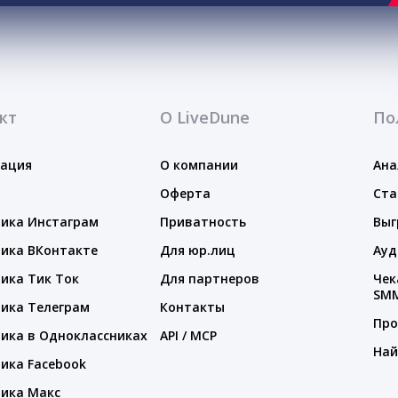
кт
О LiveDune
По
тация
О компании
Ана
Оферта
Ста
ика Инстаграм
Приватность
Выг
ика ВКонтакте
Для юр.лиц
Ауд
ика Тик Ток
Для партнеров
Чек
SM
ика Телеграм
Контакты
Про
ика в Одноклассниках
API / MCP
Най
ика Facebook
ика Макс