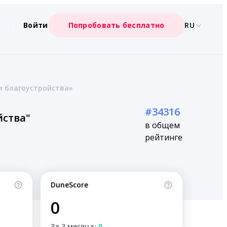
Войти
Попробовать бесплатно
RU
и благоустройства»
#34316
йства"
в общем
рейтинге
DuneScore
0
За 3 месяца:
0