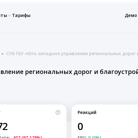
нты
Тарифы
Демо
●
СПб ГБУ «Юго-западное управление региональных дорог 
авление региональных дорог и благоустро
т
Реакций
72
0
Rate:
-407 (97.128%)
ERV:
0 (0%)