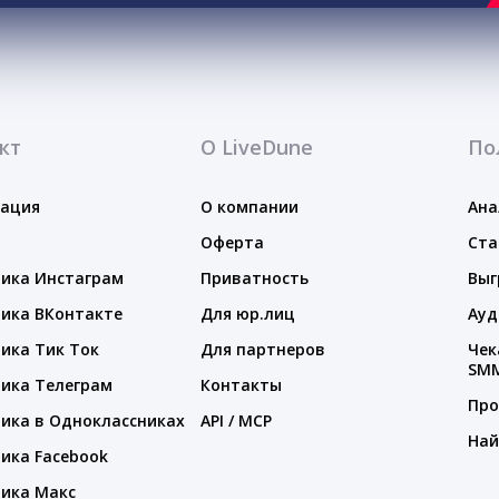
кт
О LiveDune
По
тация
О компании
Ана
Оферта
Ста
ика Инстаграм
Приватность
Выг
ика ВКонтакте
Для юр.лиц
Ауд
ика Тик Ток
Для партнеров
Чек
SM
ика Телеграм
Контакты
Про
ика в Одноклассниках
API / MCP
Най
ика Facebook
ика Макс