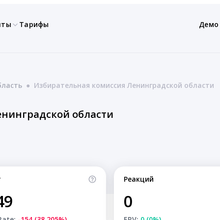
нты
Тарифы
Демо
бласть
●
Избирательная комиссия Ленинградской области
енинградской области
т
Реакций
49
0
Rate:
-154 (38.205%)
ERV:
0 (0%)