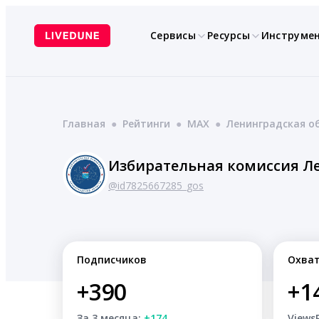
Перейти
к
Сервисы
Ресурсы
Инструме
содержимому
Главная
●
Рейтинги
●
MAX
●
Ленинградская о
Избирательная комиссия Л
@id7825667285_gos
Подписчиков
Охва
+390
+1
За 3 месяца:
+174
Views