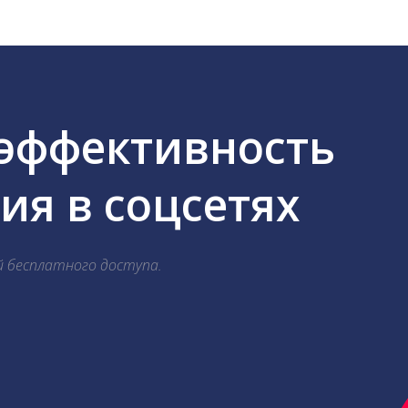
 эффективность
я в соцсетях
й бесплатного доступа.