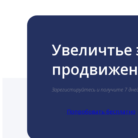
Увеличтье
продвижени
Зарегистируйтесь и получите 7 дне
Попробовать бесплатно