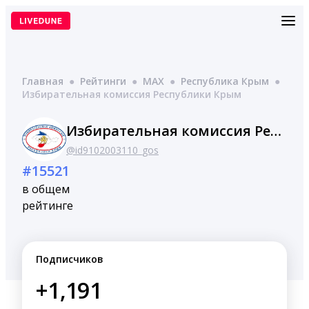
Перейти
к
содержимому
Главная
●
Рейтинги
●
MAX
●
Республика Крым
●
Избирательная комиссия Республики Крым
Избирательная комиссия Республики Крым
@id9102003110_gos
#15521
в общем
рейтинге
Подписчиков
+1,191