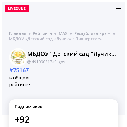
Перейти
к
содержимому
Главная
●
Рейтинги
●
MAX
●
Республика Крым
●
МБДОУ «Детский сад «Лучик» с.Пионерское»
МБДОУ "Детский сад "Лучик" с.Пионерское"
@id9109031740_gos
#75167
в общем
рейтинге
Подписчиков
+92