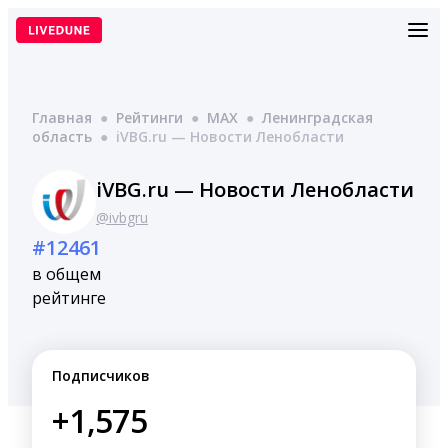
Перейти
к
содержимому
Главная
●
Рейтинги
●
MAX
●
Ленинградская
область
●
iVBG.ru — Новости Ленобласти
iVBG.ru — Новости Ленобласти
@ivbgru
#12461
в общем
рейтинге
Подписчиков
+1,575