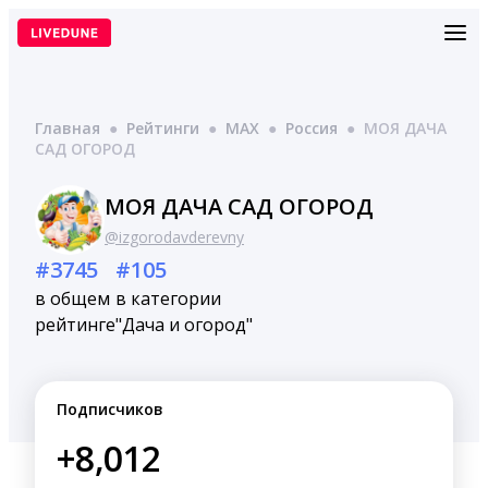
Перейти
к
содержимому
Главная
●
Рейтинги
●
MAX
●
Россия
●
МОЯ ДАЧА
САД ОГОРОД
МОЯ ДАЧА САД ОГОРОД
@izgorodavderevny
#3745
#105
в общем
в категории
рейтинге
"Дача и огород"
Подписчиков
+8,012