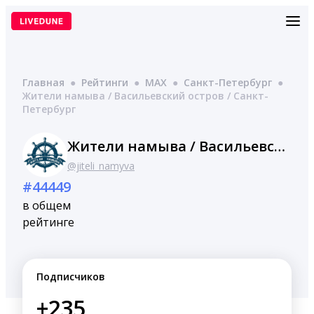
Перейти
к
содержимому
Главная
●
Рейтинги
●
MAX
●
Санкт-Петербург
●
Жители намыва / Васильевский остров / Санкт-
Петербург
Жители намыва / Васильевский остров / Санкт-Петербург
@jiteli_namyva
#44449
в общем
рейтинге
Подписчиков
+235