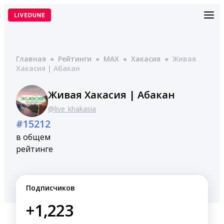
Перейти
к
содержимому
Главная
●
Рейтинги
●
MAX
●
Хакасия
●
Живая
Хакасия | Абакан
Живая Хакасия | Абакан
@live_khakasia
#15212
в общем
рейтинге
Подписчиков
+1,223