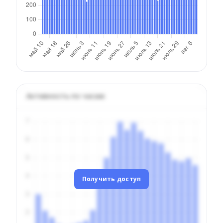
Активность по часам
Получить доступ