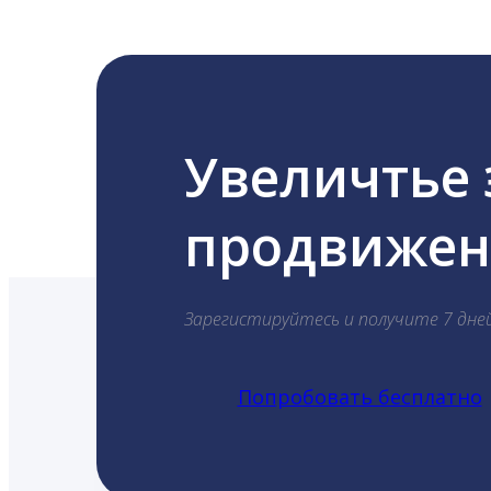
Увеличтье
продвижени
Зарегистируйтесь и получите 7 дне
Попробовать бесплатно