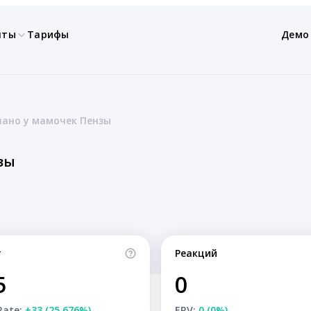
нты
Тарифы
Демо
ано у мамочек Пензы
зы
т
Реакций
5
0
Rate:
+33 (25.676%)
ERV:
0 (0%)