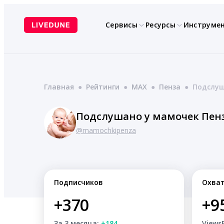
Перейти
к
Сервисы
Ресурсы
Инструме
содержимому
Главная
●
Рейтинги
●
MAX
●
Пенза
●
Подслуш
Подслушано у мамочек Пен
@mamochkipenza
Подписчиков
Охва
+370
+9
За 3 месяца:
+184
Views