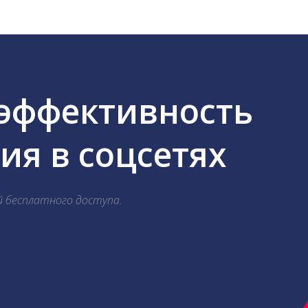
 эффективность
я в соцсетях
й бесплатного доступа.