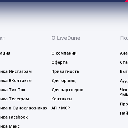
кт
О LiveDune
По
тация
О компании
Ана
Оферта
Ста
ика Инстаграм
Приватность
Выг
ика ВКонтакте
Для юр.лиц
Ауд
ика Тик Ток
Для партнеров
Чек
SM
ика Телеграм
Контакты
Про
ика в Одноклассниках
API / MCP
Най
ика Facebook
ика Макс