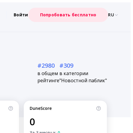
Войти
Попробовать бесплатно
RU
#2980
#309
в общем
в категории
рейтинге
"Новостной паблик"
DuneScore
0
За 3 месяца:
0