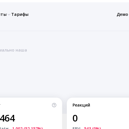
нты
Тарифы
Демо
мально наша
т
Реакций
,464
0
Rate:
-1,002 (52.157%)
ERV:
-543 (0%)