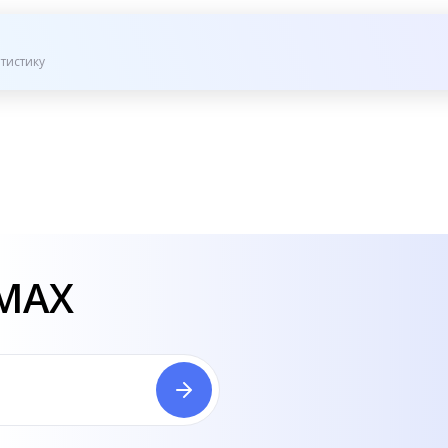
тистику
 MAX