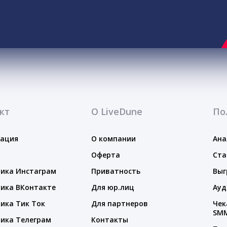
кт
О LiveDune
По
тация
О компании
Ана
Оферта
Ста
ика Инстаграм
Приватность
Выг
ика ВКонтакте
Для юр.лиц
Ауд
ика Тик Ток
Для партнеров
Чек
SM
ика Телеграм
Контакты