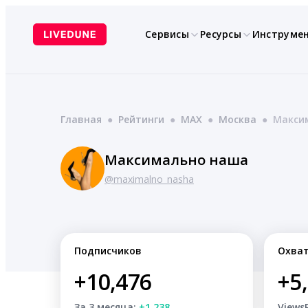
Перейти
к
Сервисы
Ресурсы
Инструме
содержимому
Главная
●
Рейтинги
●
MAX
●
Москва
●
Макси
Максимально наша
@maximalno_nasha
Подписчиков
Охва
+10,476
+5
За 3 месяца:
+1,238
Views