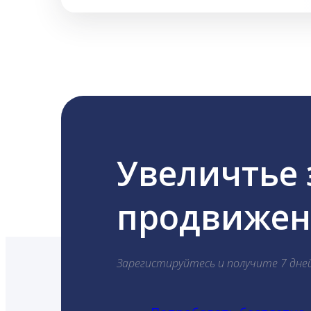
Увеличтье
продвижени
Зарегистируйтесь и получите 7 дне