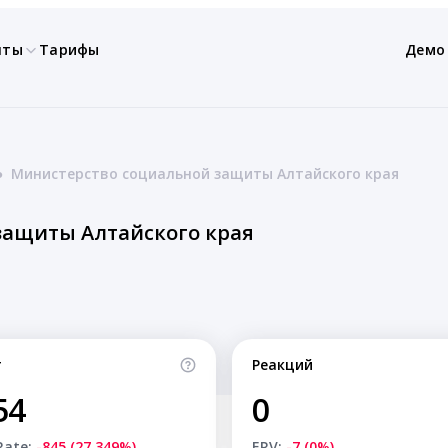
нты
Тарифы
Демо
●
Министерство социальной защиты Алтайского края
защиты Алтайского края
т
Реакций
54
0
Rate:
-845 (27.349%)
ERV:
-7 (0%)