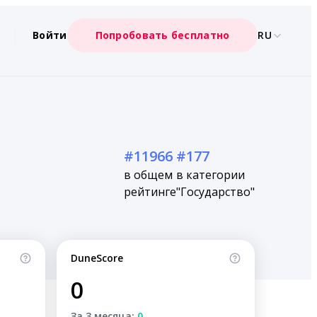
Войти
Попробовать бесплатно
RU
#11966
#177
в общем
в категории
рейтинге
"Государство"
DuneScore
0
За 3 месяца:
0