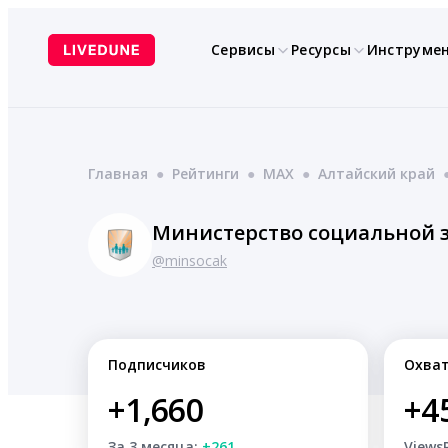
Перейти
к
Сервисы
Ресурсы
Инструме
содержимому
Главная
●
Рейтинги
●
MAX
●
Алтайский край
Министерство социальной 
@minsocak
Подписчиков
Охва
+1,660
+4
За 3 месяца:
+261
Views