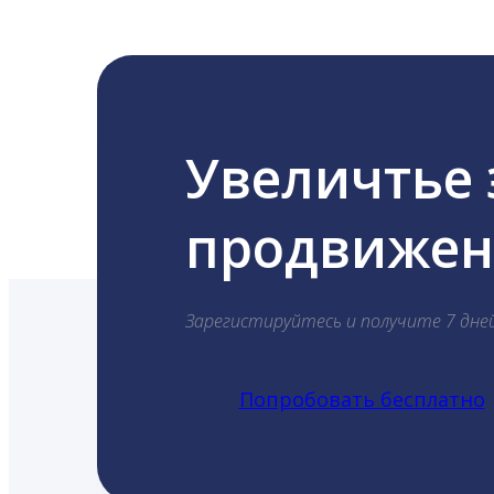
Увеличтье
продвижени
Зарегистируйтесь и получите 7 дне
Попробовать бесплатно