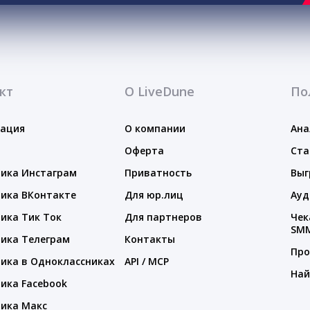
кт
О LiveDune
По
тация
О компании
Ана
Оферта
Ста
ика Инстаграм
Приватность
Выг
ика ВКонтакте
Для юр.лиц
Ауд
ика Тик Ток
Для партнеров
Чек
SM
ика Телеграм
Контакты
Про
ика в Одноклассниках
API / MCP
Най
ика Facebook
ика Макс